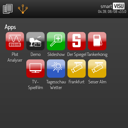
smart
VISU
04:39, 08/08
v3.5.0
Apps
Plot
Demo
Slideshow
Der Spiegel
Tankerkönig
Analyser
TV-
Tagesschau
Frankfurt
Seiser Alm
Spielfilm
Wetter