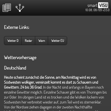
smart
VISU
10:08, 08/09
v3.5.0
Externe Links:
Wetter D
Radar
Warn
Wetter EU
Wettervorhersage
Deutschland
Heute scheint zunächst die Sonne, am Nachmittag wird es von
Südwesten wolkiger, vereinzelt kommt es dort zu Schauern und
Gewittern. 24 bis 36 Grad.
In der Nacht sind anfangs in Bayern noch
einzelne Gewitter möglich. Einzelne Schauer gibt es von Thüringen bis
zur Oder. Im übrigen Land ist es trocken und die Wolken lockern von
Südwesten her verbreitet wieder auf, zum Teil wird es sternenklar.
Von der Nordsee ziehen dagegen in der zweiten Nachthälfte